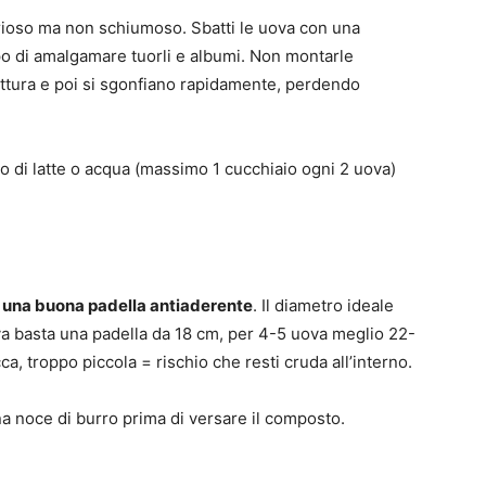
rioso ma non schiumoso. Sbatti le uova con una
mpo di amalgamare tuorli e albumi. Non montarle
ottura e poi si sgonfiano rapidamente, perdendo
o di latte o acqua (massimo 1 cucchiaio ogni 2 uova)
è
una buona padella antiaderente
. Il diametro ideale
va basta una padella da 18 cm, per 4-5 uova meglio 22-
ca, troppo piccola = rischio che resti cruda all’interno.
una noce di burro prima di versare il composto.