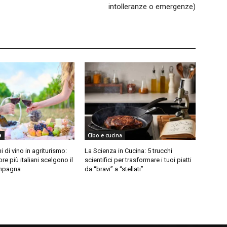
intolleranze o emergenze)
a
Cibo e cucina
 di vino in agriturismo:
La Scienza in Cucina: 5 trucchi
e più italiani scelgono il
scientifici per trasformare i tuoi piatti
ampagna
da “bravi” a “stellati”