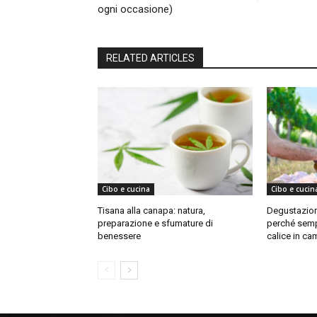
ogni occasione)
RELATED ARTICLES
Cibo e cucina
Cibo e cucin
Tisana alla canapa: natura,
Degustazioni
preparazione e sfumature di
perché sempr
benessere
calice in c