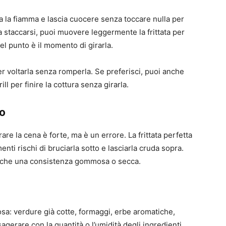
a la fiamma e lascia cuocere senza toccare nulla per
 staccarsi, puoi muovere leggermente la frittata per
uel punto è il momento di girarla.
er voltarla senza romperla. Se preferisci, puoi anche
ill per finire la cottura senza girarla.
to
are la cena è forte, ma è un errore. La frittata perfetta
enti rischi di bruciarla sotto e lasciarla cruda sopra.
o che una consistenza gommosa o secca.
 cosa: verdure già cotte, formaggi, erbe aromatiche,
sagerare con la quantità o l’umidità degli ingredienti.