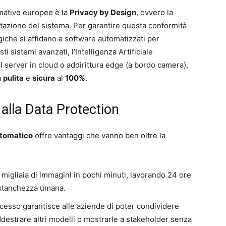
ormative europee è la
Privacy by Design
, ovvero la
ettazione del sistema. Per garantire questa conformità
giche si affidano a software automatizzati per
sti sistemi avanzati, l’Intelligenza Artificiale
ul server in cloud o addirittura edge (a bordo camera),
à
pulita
e
sicura
al
100%
.
a alla Data Protection
utomatico
offre vantaggi che vanno ben oltre la
 migliaia di immagini in pochi minuti, lavorando 24 ore
a stanchezza umana.
processo garantisce alle aziende di poter condividere
destrare altri modelli o mostrarle a stakeholder senza