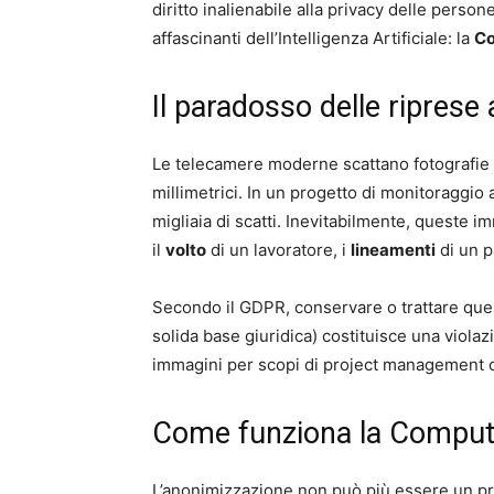
diritto inalienabile alla privacy delle person
affascinanti dell’Intelligenza Artificiale: la
Co
Il paradosso delle riprese
Le telecamere moderne scattano fotografie ad
millimetrici. In un progetto di monitoraggio
migliaia di scatti. Inevitabilmente, queste 
il
volto
di un lavoratore, i
lineamenti
di un p
Secondo il GDPR, conservare o trattare ques
solida base giuridica) costituisce una violaz
immagini per scopi di project management 
Come funziona la Compute
L’anonimizzazione non può più essere un pro