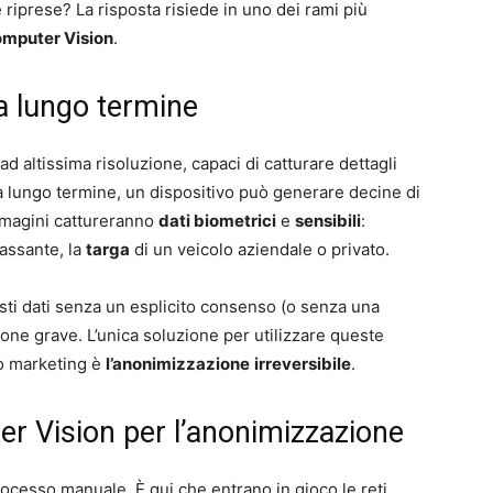
e riprese? La risposta risiede in uno dei rami più
mputer Vision
.
 a lungo termine
 altissima risoluzione, capaci di catturare dettagli
 a lungo termine, un dispositivo può generare decine di
immagini cattureranno
dati biometrici
e
sensibili
:
assante, la
targa
di un veicolo aziendale o privato.
ti dati senza un esplicito consenso (o senza una
ione grave. L’unica soluzione per utilizzare queste
o marketing è
l’
anonimizzazione
irreversibile
.
r Vision per l’anonimizzazione
cesso manuale. È qui che entrano in gioco le reti